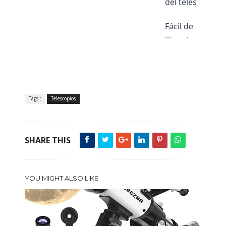
del telescopio a
Fácil de montar
libre, haciendo
herramienta educ
haciendo de cad
Tags :
Telescopios
SHARE THIS
YOU MIGHT ALSO LIKE