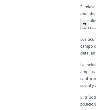
El telescopio v
una observación
la localización 
para navegar po
Los oculares inc
campo de visión 
detallada de la 
La inclusión de
amplias, ideale
capturar y comp
social y educati
El trípode de al
posiciones de o