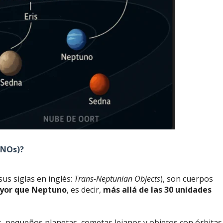
TNOs)?
sus siglas en inglés:
Trans-Neptunian Objects
), son cuerpos
ayor que Neptuno
, es decir,
más allá de las 30 unidades
, pequeños planetas, cometas lejanos y objetos con órbitas