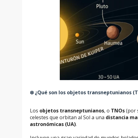
❄️ ¿Qué son los objetos transneptunianos (
Los
objetos transneptunianos
, o
TNOs
(por 
celestes que orbitan al Sol a una
distancia m
astronómicas (UA)
.
Incluyen una gran variedad de mundos helados