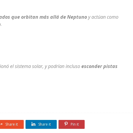
ados que orbitan más allá de Neptuno
y actúan como
o
.
onó el sistema solar, y podrían incluso
esconder pistas
Share it
Share it
Pin it